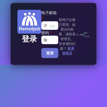
电子邮箱
*
新用户注册
已禁用。如
需访问权
密码
*
DB:
限，请联系
v
1.1.88
登录
Prod
管理员。
登录遇到问
题？
联系
登录
管理员