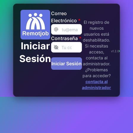
Correo
Electrónico
*
El registro de
nuevos
usuarios está
Contraseña
*
deshabilitado.
Iniciar
Si necesitas
DB:
acceso,
v
1.2.0
Prod
Sesión
contacta al
Iniciar Sesión
administrador.
¿Problemas
para acceder?
contacta al
administrador